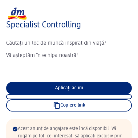
Sliderul se încarcă ...
Logo dm, reveniți la pagina de pornire
Specialist Controlling
Căutați un loc de muncă inspirat din viață?
Vă așteptăm în echipa noastră!
Aplicați acum
Copiere link
Acest anunț de angajare este încă disponibil. Vă
rugăm pe toți cei interesați să aplicați exclusiv prin