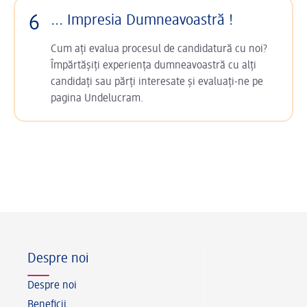
6
... Impresia Dumneavoastră !
Cum ați evalua procesul de candidatură cu noi?
Împărtășiți experiența dumneavoastră cu alți
candidați sau părți interesate și evaluați-ne pe
pagina Undelucram.
Footer
Despre noi
Despre noi
Beneficii