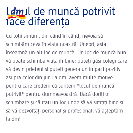
Sliderul se încarcă ...
Logo dm, reveniți la pagina de pornire
Locul de muncă potrivit
face diferența
Cu toții simțim, din când în când, nevoia să
schimbăm ceva în viața noastră. Uneori, asta
înseamnă un alt loc de muncă. Un loc de muncă bun
vă poate schimba viața în bine: puteți găsi colegi care
vă devin prieteni și puteți genera un impact pozitiv
asupra celor din jur. La dm, avem multe motive
pentru care credem că suntem "locul de muncă
potrivit" pentru dumneavoastră. Dacă doriți o
schimbare și căutați un loc unde să vă simțiți bine și
să vă dezvoltați personal și profesional, vă așteptăm
la dm!