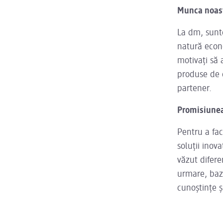
Munca noast
La dm, sunte
natură econ
motivați să
produse de d
partener.
Promisiunea
Pentru a fac
soluții inov
văzut difere
urmare, baza
cunoștințe și