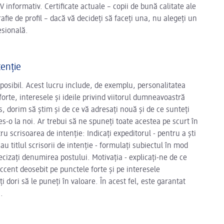
formativ. Certificate actuale – copii de bună calitate ale
rafie de profil – dacă vă decideți să faceți una, nu alegeți un
esională.
tenție
osibil. Acest lucru include, de exemplu, personalitatea
rte, interesele și ideile privind viitorul dumneavoastră
s, dorim să știm și de ce vă adresați nouă și de ce sunteți
s-o la noi. Ar trebui să ne spuneți toate acestea pe scurt în
ru scrisoarea de intenție: Indicați expeditorul - pentru a ști
 titlul scrisorii de intenție - formulați subiectul în mod
cizați denumirea postului. Motivația - explicați-ne de ce
accent deosebit pe punctele forte și pe interesele
 dori să le puneți în valoare. În acest fel, este garantat
.