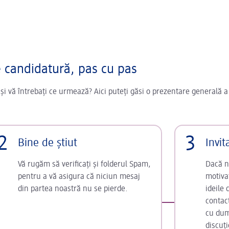
e candidatură, pas cu pas
 și vă întrebați ce urmează? Aici puteți găsi o prezentare generală a
2
3
Bine de știut
Invit
Vă rugăm să verificați și folderul Spam,
Dacă ne
pentru a vă asigura că niciun mesaj
motivaț
din partea noastră nu se pierde.
ideile
contac
cu dum
discuți