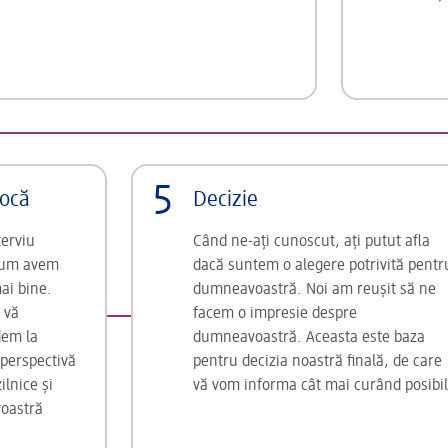
5
rocă
Decizie
terviu
Când ne-ați cunoscut, ați putut afla
acum avem
dacă suntem o alegere potrivită pentr
ai bine.
dumneavoastră. Noi am reușit să ne
 vă
facem o impresie despre
dem la
dumneavoastră. Aceasta este baza
 perspectivă
pentru decizia noastră finală, de care
ilnice și
vă vom informa cât mai curând posibil
voastră