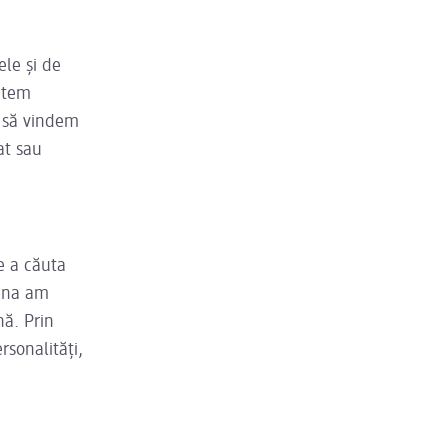
ele și de
untem
t să vindem
at sau
e a căuta
auna am
nă. Prin
sonalități,