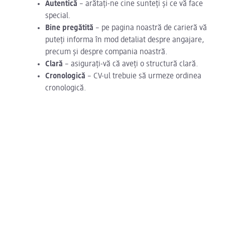
Autentică
– arătați-ne cine sunteți și ce vă face
special.
Bine pregătită
– pe pagina noastră de carieră vă
puteți informa în mod detaliat despre angajare,
precum și despre compania noastră.
Clară
– asigurați-vă că aveți o structură clară.
Cronologică
– CV-ul trebuie să urmeze ordinea
cronologică.