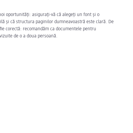
i oportunități: asigurați-vă că alegeți un font și o
bilă și că structura paginilor dumneavoastră este clară. De
să fie corectă: recomandăm ca documentele pentru
vizuite de o a doua persoană.