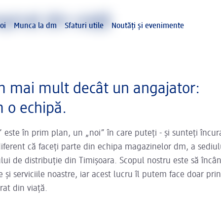
pirat din viață
oi
Munca la dm
Sfaturi utile
Noutăți și evenimente
 mai mult decât un angajator:
 o echipă.
 este în prim plan, un „noi” în care puteți - și sunteți încura
diferent că faceți parte din echipa magazinelor dm, a sediul
lui de distribuție din Timișoara. Scopul nostru este să încân
 și serviciile noastre, iar acest lucru îl putem face doar pri
at din viață.