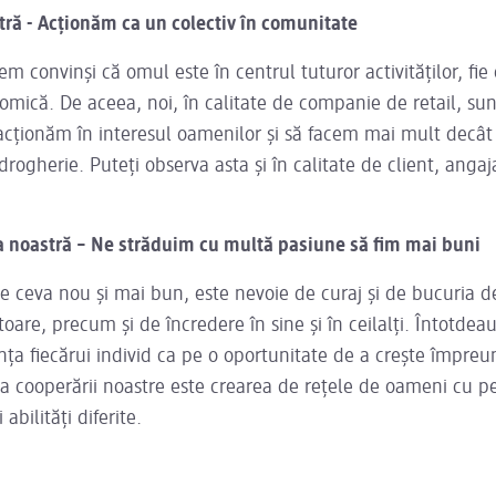
ră - Acționăm ca un colectiv în comunitate
m convinși că omul este în centrul tuturor activităților, fie 
omică. De aceea, noi, în calitate de companie de retail, s
 acționăm în interesul oamenilor și să facem mai mult decâ
rogherie. Puteți observa asta și în calitate de client, angaj
 noastră – Ne străduim cu multă pasiune să fim mai buni
e ceva nou și mai bun, este nevoie de curaj și de bucuria d
atoare, precum și de încredere în sine și în ceilalți. Întotde
nța fiecărui individ ca pe o oportunitate de a crește împreu
 cooperării noastre este crearea de rețele de oameni cu per
 abilități diferite.