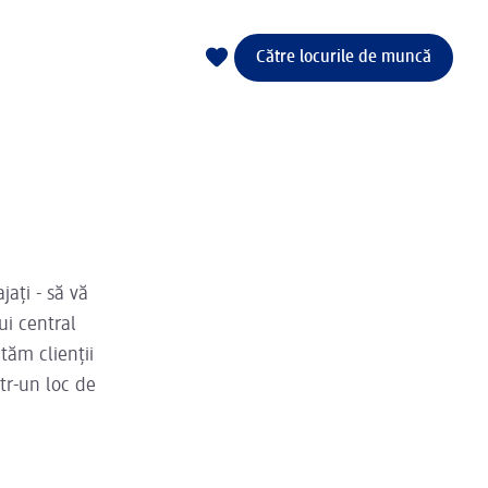
Către locurile de muncă
jați - să vă
ui central
tăm clienții
ntr-un loc de