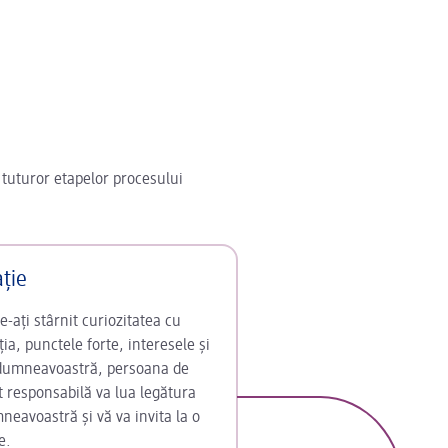
 tuturor etapelor procesului
ație
-ați stârnit curiozitatea cu
ia, punctele forte, interesele și
 dumneavoastră, persoana de
t responsabilă va lua legătura
neavoastră și vă va invita la o
e.