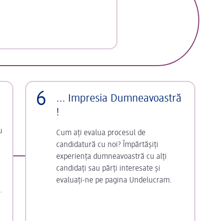
6
... Impresia Dumneavoastră
!
u
Cum ați evalua procesul de
candidatură cu noi? Împărtășiți
experiența dumneavoastră cu alți
candidați sau părți interesate și
evaluați-ne pe pagina Undelucram.
.