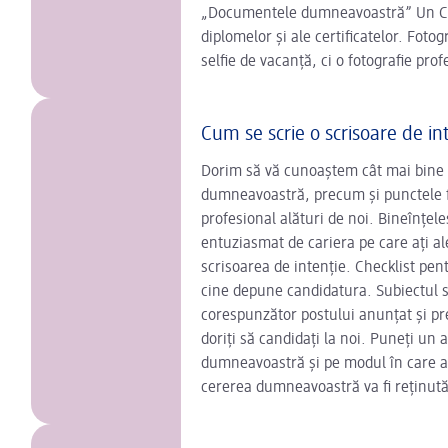
„Documentele dumneavoastră” Un CV in
diplomelor și ale certificatelor. Fotog
selfie de vacanță, ci o fotografie prof
Cum se scrie o scrisoare de in
Dorim să vă cunoaștem cât mai bine p
dumneavoastră, precum și punctele fo
profesional alături de noi. Bineînțele
entuziasmat de cariera pe care ați ale
scrisoarea de intenție. Checklist pent
cine depune candidatura. Subiectul sau
corespunzător postului anunțat și pre
doriți să candidați la noi. Puneți un 
dumneavoastră și pe modul în care ați
cererea dumneavoastră va fi reținută