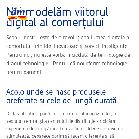
Sliderul se încarcă ...
Logo dm, reveniți la pagina de pornire
Noi modelăm viitorul
digital al comerțului
Scopul nostru este de a revoluționa lumea digitală a
comerțului prin idei inovatoare și servicii inteligente.
Pentru noi, nu este vorba niciodată de tehnologie de
dragul tehnologiei. Pentru că noi oferim tehnologie
pentru oameni.
Acolo unde se nasc produsele
preferate și cele de lungă durată.
De la aplicații și până la IT-ul din jurul magazinelor, a
sediului central și a centrului de distribuție - ridicăm
experiența de cumpărare la nivel înalt. Ideile creative ne
stimulează, deoarece dorim să facem diferența și să