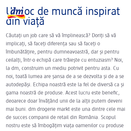
Sliderul se încarcă ...
Logo dm, reveniți la pagina de pornire
Un loc de muncă inspirat
din viață
Căutați un job care să vă împlinească? Doriți să vă
implicați, să faceți diferența sau să faceți o
îmbunătățire, pentru dumneavoastră, dar și pentru
ceilalți, într-o echipă care trăiește cu entuziasm? Noi,
la dm, construim un mediu potrivit pentru asta. Cu
noi, toată lumea are șansa de a se dezvolta și de a se
autodepăși. Echipa noastră este la fel de diversă ca și
gama noastră de produse. Acest lucru este benefic,
deoarece doar învățând unii de la alții putem deveni
mai buni. dm drogerie markt este una dintre cele mai
de succes companii de retail din România. Scopul
nostru este să îmbogățim viața oamenilor cu produse