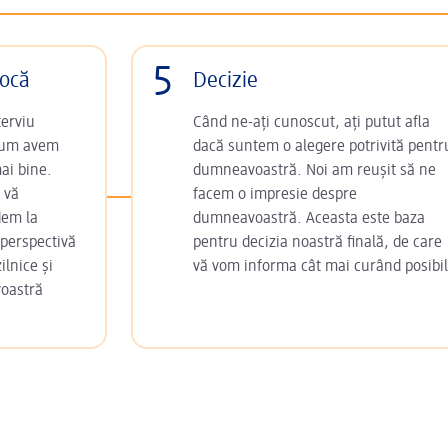
5
rocă
Decizie
terviu
Când ne-ați cunoscut, ați putut afla
acum avem
dacă suntem o alegere potrivită pentr
ai bine.
dumneavoastră. Noi am reușit să ne
 vă
facem o impresie despre
dem la
dumneavoastră. Aceasta este baza
 perspectivă
pentru decizia noastră finală, de care
ilnice și
vă vom informa cât mai curând posibil
voastră