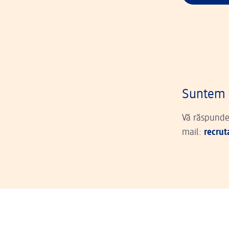
Suntem 
Vă răspundem
mail:
recru