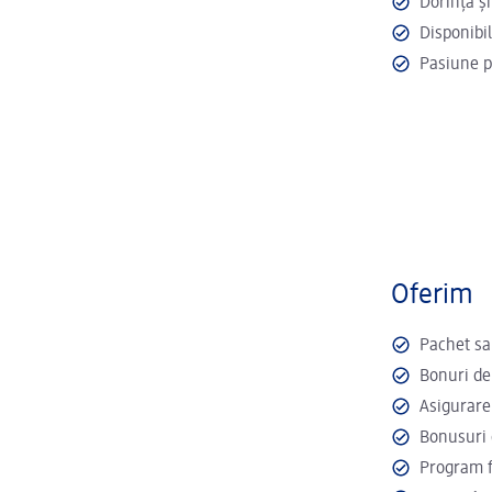
Dorința ș
Disponibil
Pasiune p
Oferim
Pachet sa
Bonuri d
Asigurare 
Bonusuri 
Program f