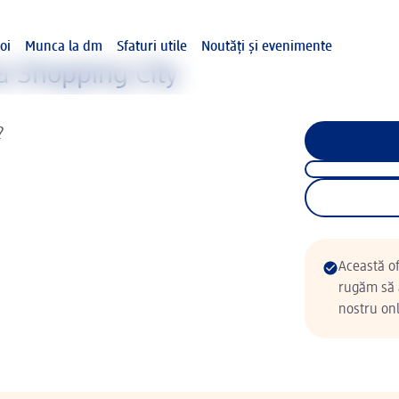
oi
Munca la dm
Sfaturi utile
Noutăți și evenimente
a Shopping City
?
Această of
rugăm să a
nostru onl