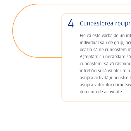
4
Cunoașterea recip
Fie că este vorba de un in
individual sau de grup, 
ocazia să ne cunoaștem m
Așteptăm cu nerăbdare să
cunoaștem, să vă răspun
întrebări și să vă oferim o
asupra activității noastre z
asupra viitorului dumnea
domeniu de activitate.