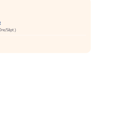
t
Ore/Săpt.)