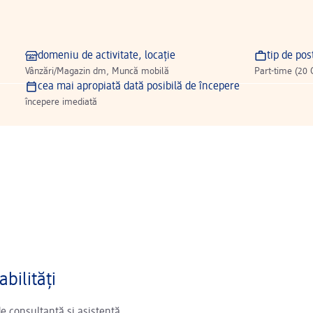
domeniu de activitate, locație
tip de pos
Vânzări/Magazin dm, Muncă mobilă
Part-time (20 
cea mai apropiată dată posibilă de începere
începere imediată
bilități
de consultanță și asistență