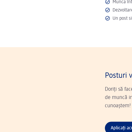
Munca înt
Dezvoltar
Un post s
Posturi 
Doriți să fa
de muncă ins
cunoaștem!
Aplicați a