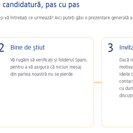
e candidatură, pas cu pas
 și vă întrebați ce urmează? Aici puteți găsi o prezentare generală a
2
3
Bine de știut
Invit
Vă rugăm să verificați și folderul Spam,
Dacă ne
pentru a vă asigura că niciun mesaj
motivaț
din partea noastră nu se pierde.
ideile
contac
cu dum
discuți