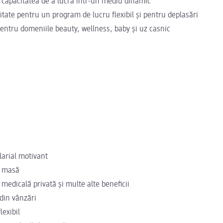
i capacitatea de a lucra într-un mediu dinamic
itate pentru un program de lucru flexibil și pentru deplasări
entru domeniile beauty, wellness, baby și uz casnic
larial motivant
e masă
medicală privată și multe alte beneficii
din vânzări
lexibil