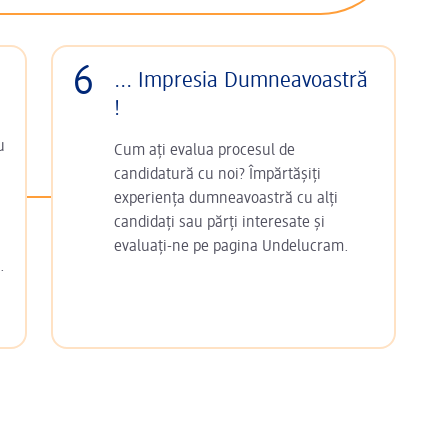
6
... Impresia Dumneavoastră
!
u
Cum ați evalua procesul de
candidatură cu noi? Împărtășiți
experiența dumneavoastră cu alți
candidați sau părți interesate și
evaluați-ne pe pagina Undelucram.
.