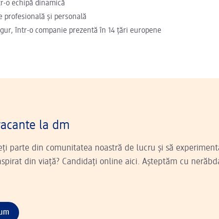
r-o echipă dinamică
e profesională și personală
igur, într-o companie prezentă în 14 țări europene
vacante la dm
ceți parte din comunitatea noastră de lucru și să experiment
pirat din viață? Candidați online aici. Așteptăm cu nerăbd
cum