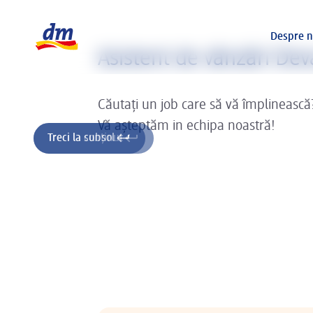
Sliderul se încarcă ...
Logo dm, reveniți la pagina de pornire
Despre n
Asistent de vânzări Dev
Căutați un job care să vă împlinească
Vă așteptăm in echipa noastră!
Treci la conținut
Treci la subsol