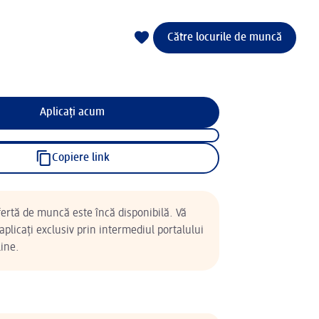
Către locurile de muncă
Aplicați acum
Copiere link
ertă de muncă este încă disponibilă. Vă
plicați exclusiv prin intermediul portalului
ine.