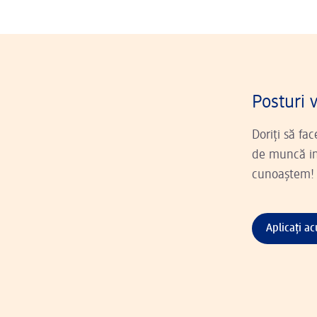
Posturi 
Doriți să fa
de muncă ins
cunoaștem!
Aplicați a