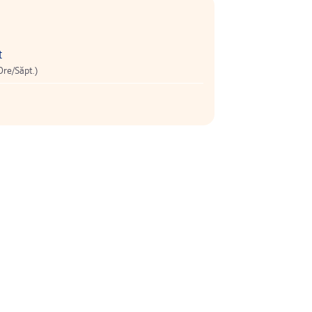
t
Ore/Săpt.)