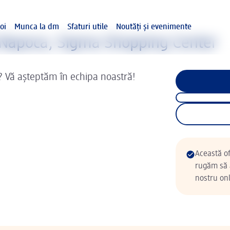
oi
Munca la dm
Sfaturi utile
Noutăți și evenimente
-Napoca, Sigma Shopping Center
? Vă așteptăm în echipa noastră!
Această of
rugăm să a
nostru onl