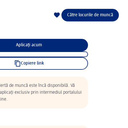
Către locurile de muncă
Aplicați acum
Copiere link
ertă de muncă este încă disponibilă. Vă
plicați exclusiv prin intermediul portalului
ine.