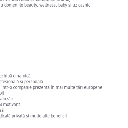
u domeniile beauty, wellness, baby și uz casnic
 echipă dinamică
ofesională și personală
, într-o companie prezentă în mai multe țări europene
bil
vânzări
al motivant
să
cală privată și multe alte beneficii