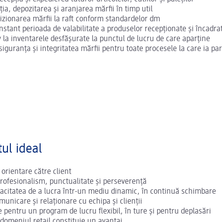
ia, depozitarea și aranjarea mărfii în timp util
izionarea mărfii la raft conform standardelor dm
stant perioada de valabilitate a produselor recepționate și încadra
v la inventarele desfășurate la punctul de lucru de care aparține
guranța și integritatea mărfii pentru toate procesele la care ia par
ul ideal
 orientare către client
rofesionalism, punctualitate și perseverență
pacitatea de a lucra într-un mediu dinamic, în continuă schimbare
omunicare și relaționare cu echipa și clienții
e pentru un program de lucru flexibil, în ture și pentru deplasări
 domeniul retail constituie un avantaj