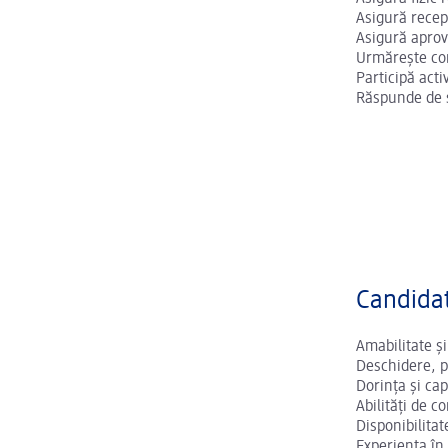
Asigură recepț
Asigură aprov
Urmărește con
Participă acti
Răspunde de si
Candidat
Amabilitate și
Deschidere, p
Dorința și ca
Abilități de c
Disponibilitat
Experiența în