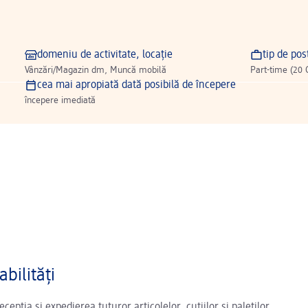
domeniu de activitate, locație
tip de pos
Vânzări/Magazin dm, Muncă mobilă
Part-time (20 
cea mai apropiată dată posibilă de începere
începere imediată
bilități
ecepția și expedierea tuturor articolelor, cutiilor și paleților