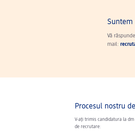
Suntem 
Vă răspundem
mail:
recru
Procesul nostru d
V-ați trimis candidatura la dm
de recrutare: