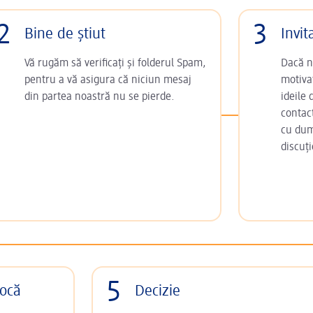
2
3
Bine de știut
Invit
Vă rugăm să verificați și folderul Spam,
Dacă ne
pentru a vă asigura că niciun mesaj
motivaț
din partea noastră nu se pierde.
ideile
contac
cu dum
discuți
5
rocă
Decizie