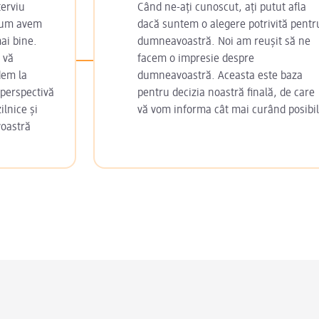
terviu
Când ne-ați cunoscut, ați putut afla
acum avem
dacă suntem o alegere potrivită pentr
ai bine.
dumneavoastră. Noi am reușit să ne
 vă
facem o impresie despre
dem la
dumneavoastră. Aceasta este baza
 perspectivă
pentru decizia noastră finală, de care
ilnice și
vă vom informa cât mai curând posibil
voastră