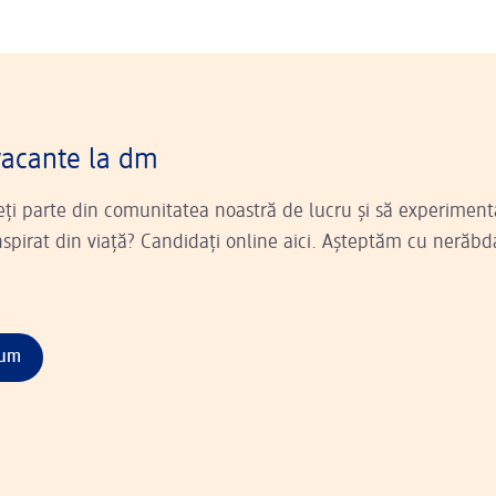
vacante la dm
ceți parte din comunitatea noastră de lucru și să experiment
pirat din viață? Candidați online aici. Așteptăm cu nerăbd
cum