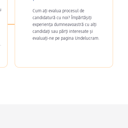
u
Cum ați evalua procesul de
candidatură cu noi? Împărtășiți
experiența dumneavoastră cu alți
candidați sau părți interesate și
evaluați-ne pe pagina Undelucram.
.