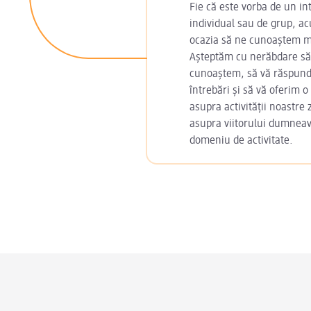
Fie că este vorba de un in
individual sau de grup, 
ocazia să ne cunoaștem m
Așteptăm cu nerăbdare să
cunoaștem, să vă răspun
întrebări și să vă oferim o
asupra activității noastre z
asupra viitorului dumnea
domeniu de activitate.
Footer