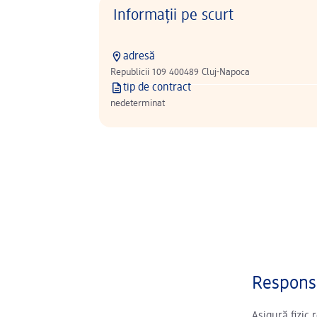
Informații pe scurt
adresă
Republicii 109 400489 Cluj-Napoca
tip de contract
nedeterminat
Responsa
Asigură fizic r